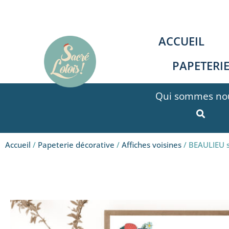
Aller
au
contenu
ACCUEIL
PAPETERI
Qui sommes nou
Accueil
/
Papeterie décorative
/
Affiches voisines
/ BEAULIEU