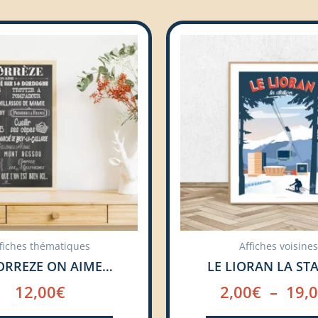
Ce
produit
a
plusieurs
variations.
Les
options
peuvent
être
choisies
sur
la
fiches thématiques
Affiches voisines
page
ORREZE ON AIME…
LE LIORAN LA ST
du
12,00
€
2,00
€
–
19,
produit