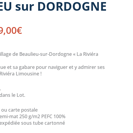
EU sur DORDOGNE
Plage
9,00
€
de
prix :
2,00€
 village de Beaulieu-sur-Dordogne « La Riviéra
à
19,00€
ue et sa gabare pour naviguer et y admirer ses
Riviéra Limousine !
.
dans le Lot.
ou carte postale
demi-mat 250 g/m2 PEFC 100%
 expédiée sous tube cartonné