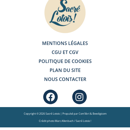
MENTIONS LÉGALES
CGU ET CGV
POLITIQUE DE COOKIES
PLAN DU SITE
NOUS CONTACTER
F
I
a
n
c
s
Copyright © 2026 Sacré Lotois | Propulsé par Com'libri & Beedigicom
e
t
Crédit photo Marc Allenbach / Sacré Lotois !
b
a