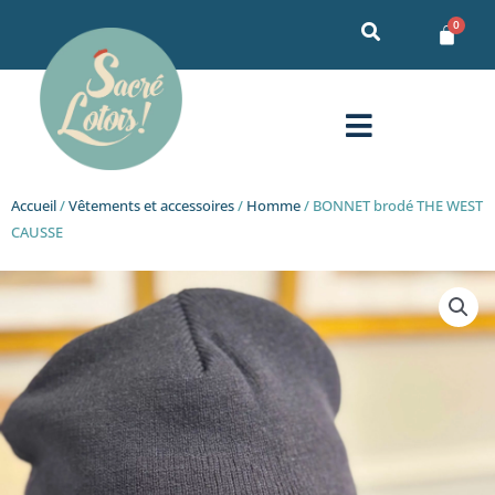
Aller
au
contenu
Menu
Accueil
/
Vêtements et accessoires
/
Homme
/ BONNET brodé THE WEST
CAUSSE