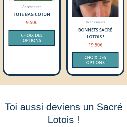
peuvent
peu
Accessoires
être
être
TOTE BAG COTON
choisies
choi
sur
sur
9,50
€
Accessoires
la
la
BONNETS SACRÉ
CHOIX DES
page
pag
LOTOIS !
OPTIONS
du
du
19,50
€
produit
prod
CHOIX DES
OPTIONS
Toi aussi deviens un Sacré
Lotois !