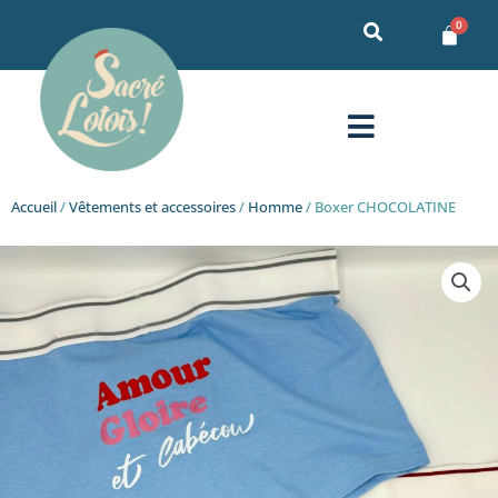
Aller
au
contenu
Menu
Accueil
/
Vêtements et accessoires
/
Homme
/ Boxer CHOCOLATINE