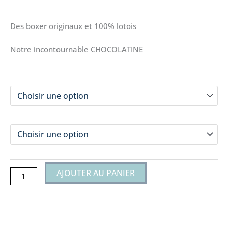
Des boxer originaux et 100% lotois
Notre incontournable CHOCOLATINE
taille
quantité
de
Boxer
modèle
CHOCOLATINE
AJOUTER AU PANIER