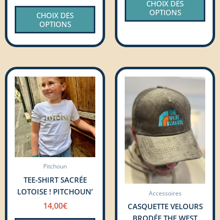
CHOIX DES
du
du
OPTIONS
CHOIX DES
produit
prod
OPTIONS
Ce
produit
a
plusieurs
variations.
Les
options
peuvent
Pitchoun
être
TEE-SHIRT SACRÉE
choisies
LOTOISE ! PITCHOUN’
sur
Accessoires
la
14,00
€
CASQUETTE VELOURS
page
BRODÉE THE WEST