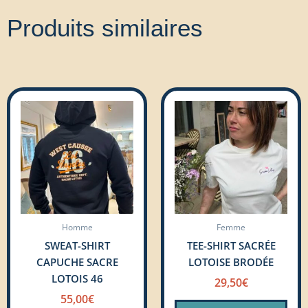
Produits similaires
Ce
Ce
produit
prod
a
a
plusieurs
plus
variations.
vari
Les
Les
options
opti
peuvent
peu
Homme
Femme
être
être
SWEAT-SHIRT
TEE-SHIRT SACRÉE
choisies
choi
CAPUCHE SACRE
LOTOISE BRODÉE
sur
sur
LOTOIS 46
la
la
29,50
€
page
pag
55,00
€