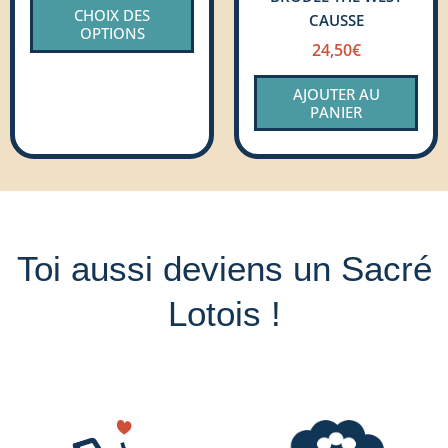
CHOIX DES
du
CAUSSE
OPTIONS
produit
24,50
€
AJOUTER AU
PANIER
Toi aussi deviens un Sacré
Lotois !