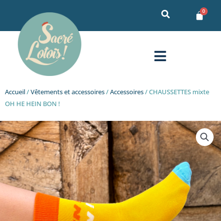
Aller
au
contenu
Menu
Accueil
/
Vêtements et accessoires
/
Accessoires
/ CHAUSSETTES mixte
OH HE HEIN BON !