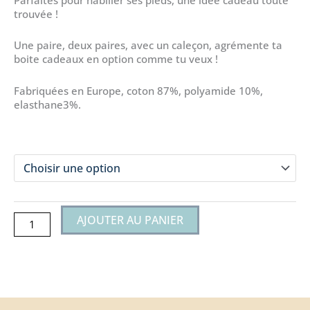
trouvée !
Une paire, deux paires, avec un caleçon, agrémente ta
boite cadeaux en option comme tu veux !
Fabriquées en Europe, coton 87%, polyamide 10%,
elasthane3%.
taille
quantité
de
CHAUSSETTES
mixte
OH
AJOUTER AU PANIER
HE
HEIN
BON
!