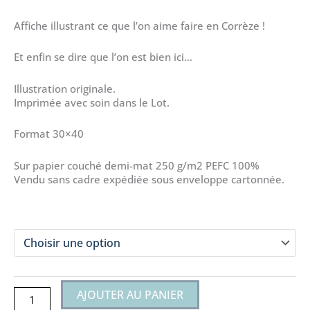
Affiche illustrant ce que l’on aime faire en Corrèze !
Et enfin se dire que l’on est bien ici…
Illustration originale.
Imprimée avec soin dans le Lot.
Format 30×40
Sur papier couché demi-mat 250 g/m2 PEFC 100%
Vendu sans cadre expédiée sous enveloppe cartonnée.
taille
quantité
de
EN
CORREZE
On
AJOUTER AU PANIER
aime...