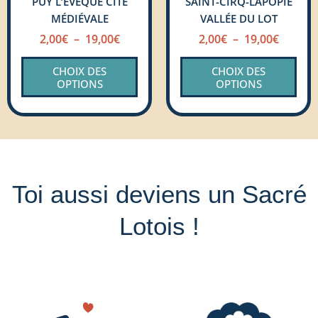
PUY L’EVEQUE CITÉ
SAINT-CIRQ-LAPOPIE
choisies
choi
MÉDIÉVALE
VALLÉE DU LOT
sur
sur
la
la
2,00
€
–
19,00
€
2,00
€
–
19,00
€
page
pag
CHOIX DES
CHOIX DES
du
du
OPTIONS
OPTIONS
produit
prod
Toi aussi deviens un Sacré
Lotois !