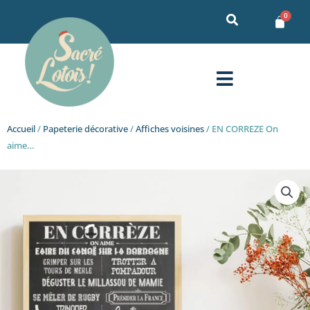
Aller
au
contenu
Menu
Accueil
/
Papeterie décorative
/
Affiches voisines
/ EN CORREZE On
aime…