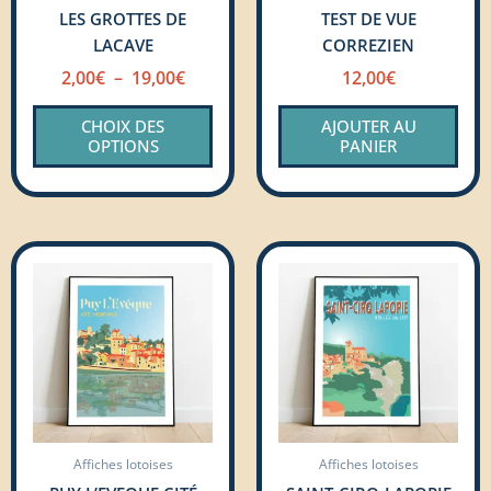
LES GROTTES DE
TEST DE VUE
choisies
LACAVE
CORREZIEN
sur
la
2,00
€
–
19,00
€
12,00
€
page
CHOIX DES
AJOUTER AU
du
OPTIONS
PANIER
produit
Plage
Plage
Ce
Ce
de
de
produit
prod
prix :
prix :
a
a
2,00€
2,00€
plusieurs
plus
à
à
variations.
vari
19,00€
19,00€
Les
Les
options
opti
peuvent
peu
Affiches lotoises
Affiches lotoises
être
être