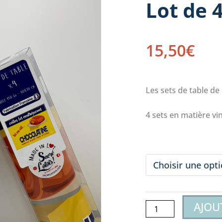
Lot de 4
15,50
€
Les sets de table de 
4 sets en matière vin
modèle
quantité
de
Lot
de
4
AJOU
sets