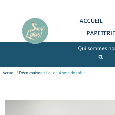
Aller
au
contenu
ACCUEIL
PAPETERI
Qui sommes nou
Accueil
/
Déco maison
/ Lot de 4 sets de table