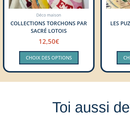
sur
la
Déco maison
page
COLLECTIONS TORCHONS PAR
LES PUZ
du
SACRÉ LOTOIS
produit
12,50
€
CHOIX DES OPTIONS
CH
Toi aussi de