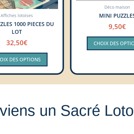
sur
Déco maison
la
MINI PUZZLE
Affiches lotoises
page
ZLES 1000 PIECES DU
9,50
€
du
LOT
produit
32,50
€
CHOIX DES OPTI
OIX DES OPTIONS
viens un Sacré Lotoi