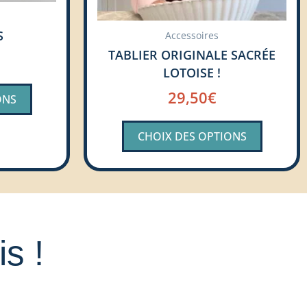
sur
sur
la
la
S
Accessoires
page
page
TABLIER ORIGINALE SACRÉE
du
du
LOTOISE !
produit
produit
29,50
€
ONS
CHOIX DES OPTIONS
s !