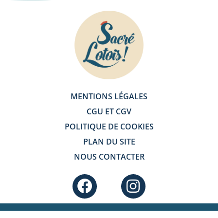
MENTIONS LÉGALES
CGU ET CGV
POLITIQUE DE COOKIES
PLAN DU SITE
NOUS CONTACTER
F
I
a
n
c
s
Copyright © 2026 Sacré Lotois | Propulsé par Com'libri & Beedigicom