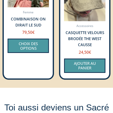
options
peuvent
Femme
être
COMBINAISON ON
choisies
DIRAIT LE SUD
sur
Accessoires
la
79,50
€
CASQUETTE VELOURS
page
BRODÉE THE WEST
CHOIX DES
du
CAUSSE
OPTIONS
produit
24,50
€
AJOUTER AU
PANIER
Toi aussi deviens un Sacré