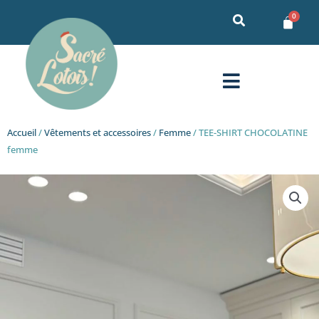
Aller
au
contenu
Menu
Accueil
/
Vêtements et accessoires
/
Femme
/ TEE-SHIRT CHOCOLATINE
femme